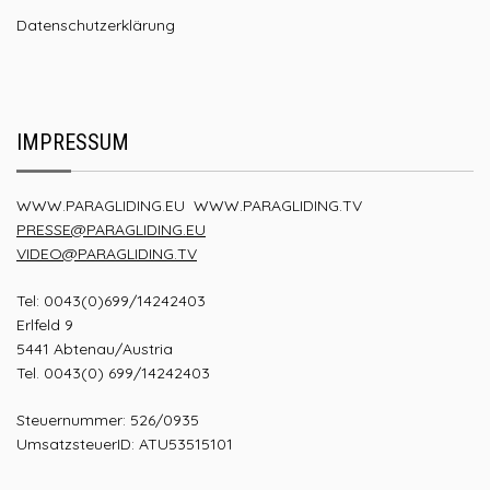
Datenschutzerklärung
IMPRESSUM
WWW.PARAGLIDING.EU
WWW.PARAGLIDING.TV
PRESSE@PARAGLIDING.EU
VIDEO@PARAGLIDING.TV
Tel: 0043(0)699/14242403
Erlfeld 9
5441 Abtenau/Austria
Tel. 0043(0) 699/14242403
Steuernummer: 526/0935
UmsatzsteuerID: ATU53515101