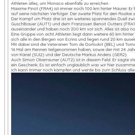
Athleten alles, um Monaco ebenfalls zu erreichen.
Maxime Pinot (FRA4) ist immer noch 100 km hinter Maurer. Er
auf seine nächsten Verfolger. Der zweite Platz für den Rookie s
Der Kampf um Platz drei ist ein weiteres spannendes Duell zw
Guschlbauer (AUT1) und dem Franzosen Benoit Outters (FRA1).
auseinander und haben noch 200 km vor sich. Alles ist also n
Eine Gruppe von acht Athleten liegt dann weitere 60 km hinter
sich alle in den Bergen von Ecrins und liegen rund 20 km ause
Mit dabei sind die Veteranen Tom de Dorlodot (BEL) und T
16 Mal am Rennen teilgenommen haben, sowie der mit 24 Jahr
von Känel (SUI2) und der Deutsche Markus Anders (GER2).
Auch Simon Oberrauner (AUT2) ist in diesem Feld. Er sagte stell
ein Geschenk. Es ist einfach unglaublich was wir hier zusammen
Ich kann immer noch kämpfen und werde bis zum Schluss alle