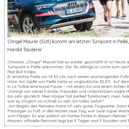
Chrigel Maurer (SUI1) kommt am letzten Turnpoint in Peill
Harald Tauderer
Christian „Chrigel“ Maurer hat es wieder geschafft! Er ist heute a
Turnpoint in Peille ankommen. Der 36-Jährige ist somit zum sec
Red Bull X-Alps.
Er erreichte Peille um 14.30 Uhr nach einem anstrengenden Fu
Hitze. Am Gipfel von Peille hatte es unglaubliche 35,5°C. Auf d
in La Turbie eine kurze Pause – mit einem Eis und einem kühlen 
Umringt von seiner Familie, Freunden und Unterstützern sagte Ma
bin sehr glücklich. Mein Körper hat perfekt funktioniert, mein Te
war es möglich so schnell zu sein. Ein tolles Gefüh!“
„Am Beginn des Rennens hatte ich sehr gutes Flugwetter. Dann
Passagen zu Fuß. In den letzten zwei Tag, war zwar super Wetter
zum Fliegen. Es war wirklich ein hartes Finale in diesem Rennen.”
Maurers offizielle Rennzeit liegt bei 9 Tagen und 3 Stunden und 