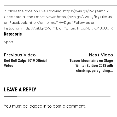
?Follow the race on Live Tracking:
https://win.gs/2wy94mn
?
Check out all the Latest News:
https://win.gs/2WFQffQ
Like us
on Facebook:
http://on.fb.me/1HwDgdf
Follow us on
Instagram:
http://bit.ly/2KofTiL
or Twitter:
http://bit.ly/1JbUptK
Kategorie
Sport
Previous Video
Next Video
Red Bull Xalps 2019 Official
Teaser Mountains on Stage
Video
Winter Edition 2018 with
climbing, paragliding...
LEAVE A REPLY
You must be
logged in
to post a comment.