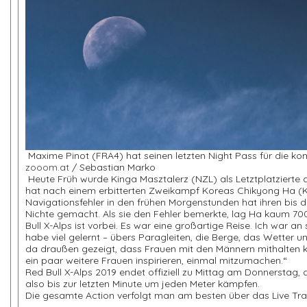
Maxime Pinot (FRA4) hat seinen letzten Night Pass für die
zooom.at
/ Sebastian Marko
Heute Früh wurde Kinga Masztalerz (NZL) als Letztplatziert
hat nach einem erbitterten Zweikampf Koreas Chikyong Ha (
Navigationsfehler in den frühen Morgenstunden hat ihren bis
Nichte gemacht. Als sie den Fehler bemerkte, lag Ha kaum 700 
Bull X-Alps ist vorbei. Es war eine großartige Reise. Ich war an
habe viel gelernt – übers Paragleiten, die Berge, das Wetter u
da draußen gezeigt, dass Frauen mit den Männern mithalten kö
ein paar weitere Frauen inspirieren, einmal mitzumachen.“
Red Bull X-Alps 2019 endet offiziell zu Mittag am Donnerstag, 
also bis zur letzten Minute um jeden Meter kämpfen.
Die gesamte Action verfolgt man am besten über das Live Tr