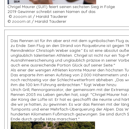
Chrigel Maurer (SUI1) feiert seinen sechsten Sieg in
2019 Gewinner schreibt seinen Namen auf das
©
zooom.at
/ Harald Tauderer le
©
zooom.at
/ Harald Tauderer
Das Rennen ist für ihn aber erst mit dem symbolischen Flug 
zu Ende. Sein Flug an den Strand von Roquebrune ist gegen 19 
Renndirektor Christoph Weber sagte:” Es ist eine absolut auß
unglaublich talentierten Athleten. Chrigel ist nicht nur ein Top-
Ausnahmeerscheinung und unglaublich präzise in seiner Vorber
auch eine ausreichende Portion Glück auf seiner Seite.“
Als einer der wenigen Athleten konnte Maurer den höchsten Turn
Das ersparte ihm einen Aufstieg von 2.000 Höhenmetern und
noch rechtzeitig vor der Schlechtwetterfront abheben. „Das 
ihm die 100 km Führung einbrachten.“ fügt Weber hinzu.
Ulrich Grill, Rennorganisator, der gemeinsam mit der Extrem
Rennen 2003 ins Leben gerufen hat, sagt: “Chrigel Maurer hat
der König der Lüfte ist. Er hat es geschafft die neunte und hä
die wir je hatten, zu gewinnen. Es war das Rennen mit der län
Turnpoints und einer Mehrfach-Überquerung der Alpen. Das Wet
hunderten Kilometern Fußmarsch gezwungen. Sie sind durch
Ende durch große Hitze marschiert.“