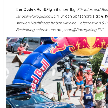
D
er Dudek Run&Fly
mit unter 1kg.
Für Infos und Bes
„shop@Paragliding.EU“
Für den Spitzenpreis ab
€ 1
starken Nachfrage haben wir eine Lieferzeit von 6-
Bestellung schreib uns an
„shop@Paragliding.EU“