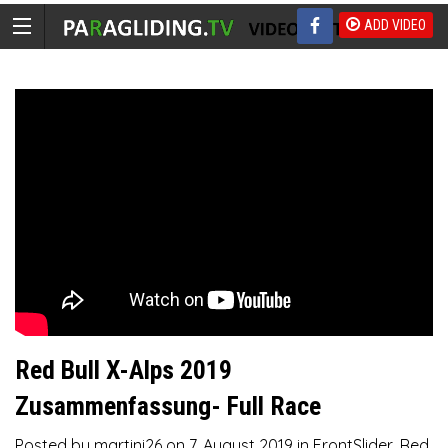
ADD VIDEO
Red Bull X-Alps 2019
Zusammenfassung- Full Race
Posted by
martini26
on
7. August 2019
in
FrontSlider
,
Red