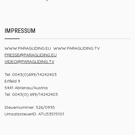
IMPRESSUM
WWW.PARAGLIDING.EU
WWW.PARAGLIDING.TV
PRESSE@PARAGLIDING.EU
VIDEO@PARAGLIDING.TV
Tel: 0043(0)699/14242403
Erlfeld 9
5441 Abtenau/Austria
Tel. 0043(0) 699/14242403
Steuernummer: 526/0935
UmsatzsteuerID: ATU53515101