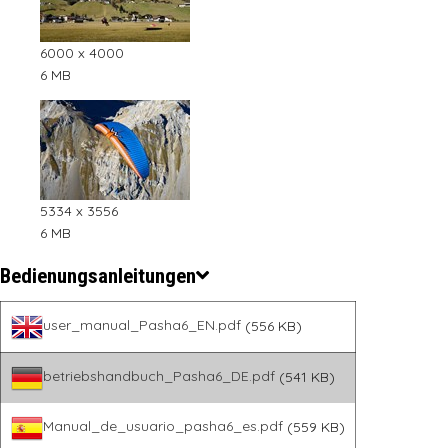
6000 x 4000
6 MB
5334 x 3556
6 MB
Bedienungsanleitungen
user_manual_Pasha6_EN.pdf
(556 KB)
betriebshandbuch_Pasha6_DE.pdf
(541 KB)
Manual_de_usuario_pasha6_es.pdf
(559 KB)