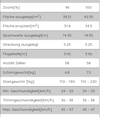
Zoom[%]
96
100
2
Fläche ausgelegt[m
]
39.21
42.55
2
Fläche projiziert[m
]
31.8
34.5
Spannweite ausgelegt[m]
14.35
14.95
Streckung ausgelegt
5.25
5.25
Flügeltiefe[m]
3.42
3.56
Anzahl Zellen
58
58
Schirmgewicht[kg]
6.8
7.5
Startgewicht *[kg]
110 – 190
110 – 220
Min. Geschwindigkeit[km/h]
24 – 25
24 – 25
Trimmgeschwindigkeit[km/h]
36 – 38
36 – 38
Max. Geschwindigkeit[km/h]
45 – 47
45 – 47