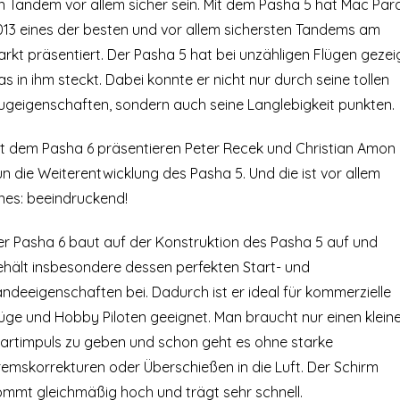
in Tandem vor allem sicher sein. Mit dem Pasha 5 hat Mac Par
013 eines der besten und vor allem sichersten Tandems am
rkt präsentiert. Der Pasha 5 hat bei unzähligen Flügen gezeig
s in ihm steckt. Dabei konnte er nicht nur durch seine tollen
lugeigenschaften, sondern auch seine Langlebigkeit punkten.
it dem Pasha 6 präsentieren Peter Recek und Christian Amon
n die Weiterentwicklung des Pasha 5. Und die ist vor allem
ines: beeindruckend!
er Pasha 6 baut auf der Konstruktion des Pasha 5 auf und
ehält insbesondere dessen perfekten Start- und
ndeeigenschaften bei. Dadurch ist er ideal für kommerzielle
lüge und Hobby Piloten geeignet. Man braucht nur einen klein
tartimpuls zu geben und schon geht es ohne starke
remskorrekturen oder Überschießen in die Luft. Der Schirm
ommt gleichmäßig hoch und trägt sehr schnell.