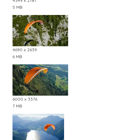
4349 x 2781
5 MB
4690 x 2639
6 MB
6000 x 3376
7 MB