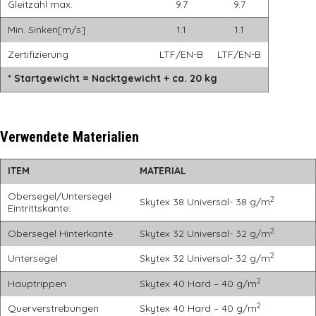
Gleitzahl max.
9.7
9.7
Min. Sinken[m/s]
1.1
1.1
Zertifizierung
LTF/EN-B
LTF/EN-B
* Startgewicht = Nacktgewicht + ca. 20 kg
Verwendete Materialien
ITEM
MATERIAL
Obersegel/Untersegel
2
Skytex 38 Universal- 38 g/m
Eintrittskante:
2
Obersegel Hinterkante
Skytex 32 Universal- 32 g/m
2
Untersegel
Skytex 32 Universal- 32 g/m
2
Hauptrippen
Skytex 40 Hard – 40 g/m
2
Querverstrebungen
Skytex 40 Hard – 40 g/m