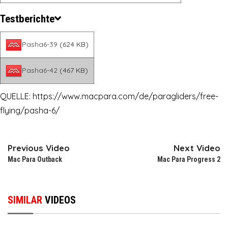
Testberichte
Pasha6-39
(624 KB)
Pasha6-42
(467 KB)
QUELLE:
https://www.macpara.com/de/paragliders/free-
flying/pasha-6/
Previous Video
Next Video
Mac Para Outback
Mac Para Progress 2
SIMILAR
VIDEOS