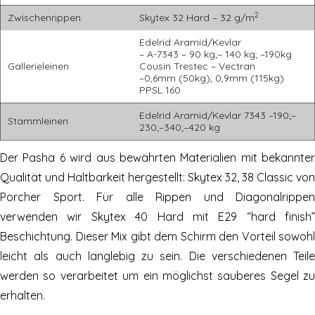
2
Zwischenrippen
Skytex 32 Hard – 32 g/m
Edelrid Aramid/Kevlar
– A-7343 – 90 kg;– 140 kg; –190kg
Gallerieleinen
Cousin Trestec – Vectran
–0,6mm (50kg); 0,9mm (115kg)
PPSL 160
Edelrid Aramid/Kevlar 7343 –190;–
Stammleinen
230;–340;–420 kg
Der Pasha 6 wird aus bewährten Materialien mit bekannter
Qualität und Haltbarkeit hergestellt: Skytex 32, 38 Classic von
Porcher Sport. Für alle Rippen und Diagonalrippen
verwenden wir Skytex 40 Hard mit E29 “hard finish”
Beschichtung. Dieser Mix gibt dem Schirm den Vorteil sowohl
leicht als auch langlebig zu sein. Die verschiedenen Teile
werden so verarbeitet um ein möglichst sauberes Segel zu
erhalten.