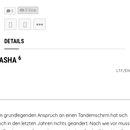
0 View
0
DETAILS
6
PASHA
LTF/EN
m grundlegenden Anspruch an einen Tandemschirm hat sich
uch in den letzten Jahren nichts geändert. Nach wie vor muss