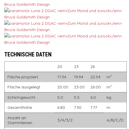
TECHNISCHE DATEN
20
23
26
Fläche projiziert
17.34
19.94
22.54
m²
Fläche ausgelegt
20.00
23.00
26.00
m²
Schirmgewicht
5.0
5.5
6.0
kg
Gesamthöhe
6.80
7.30
7.77
m
Anzahl an
3/4/3/2
A/B/C/D
Stammleinen