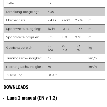
Zellen
52
Streckung ausgelegt
5.35
Flächentiefe
2.433
2.609
2.774
m
Spannweite ausgelegt
10.14
10.87
11.56
m
Spannweite projiziert
8.15
8.74
9.30
m
80-
90-
105-
Gewichtsbereich
kg
120
140
160
Trimmgeschwindigkeit
39-55
km/h
Höchstgeschwindigkeit
65
km/h
Zulassung
DGAC
DOWNLOADS
Luna 2 manual (EN v 1.2)