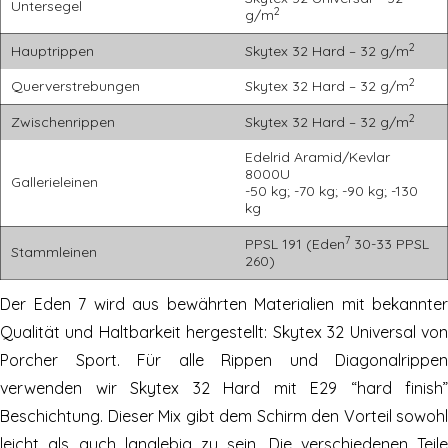
Untersegel
2
g/m
2
Hauptrippen
Skytex 32 Hard – 32 g/m
2
Querverstrebungen
Skytex 32 Hard – 32 g/m
2
Zwischenrippen
Skytex 32 Hard – 32 g/m
Edelrid Aramid/Kevlar
8000U
Gallerieleinen
-50 kg; -70 kg; -90 kg; -130
kg
7
PPSL 191 (Eden
30-33 PPSL
Stammleinen
260)
Der Eden 7 wird aus bewährten Materialien mit bekannter
Qualität und Haltbarkeit hergestellt: Skytex 32 Universal von
Porcher Sport. Für alle Rippen und Diagonalrippen
verwenden wir Skytex 32 Hard mit E29 “hard finish”
Beschichtung. Dieser Mix gibt dem Schirm den Vorteil sowohl
leicht als auch langlebig zu sein. Die verschiedenen Teile