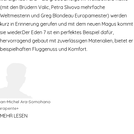
(mit den Brüdern Valic, Petra Slivova mehrfache
Weltmeisterin und Greg Blondeau Europameister) werden
kurz in Erinnerung gerufen und mit dem neuen Magus kommt
sie wieder.Der Eden 7 ist ein perfektes Beispiel dafür,
hervorragend gebaut mit zuverlässigen Materialien, bietet er
beispielhaften Fluggenuss und Komfort.
ean-Michel Ara-Somohano
arapente+
MEHR LESEN