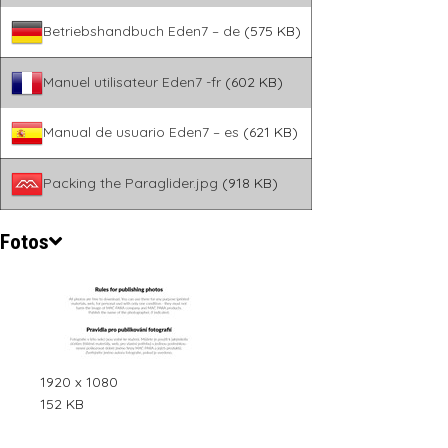
Betriebshandbuch Eden7 – de
(575 KB)
Manuel utilisateur Eden7 -fr
(602 KB)
Manual de usuario Eden7 – es
(621 KB)
Packing the Paraglider.jpg
(918 KB)
Fotos
1920 x 1080
152 KB