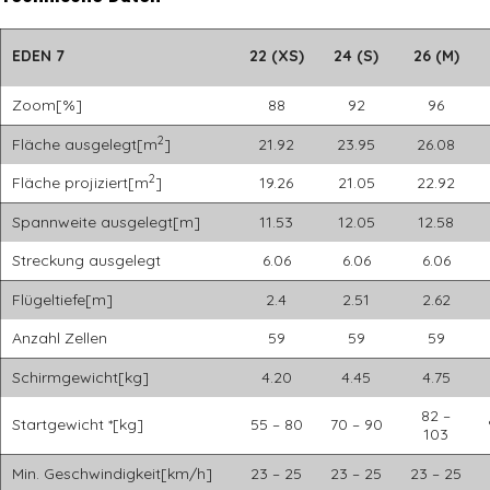
EDEN 7
22 (XS)
24 (S)
26 (M)
Zoom[%]
88
92
96
2
Fläche ausgelegt[m
]
21.92
23.95
26.08
2
Fläche projiziert[m
]
19.26
21.05
22.92
Spannweite ausgelegt[m]
11.53
12.05
12.58
Streckung ausgelegt
6.06
6.06
6.06
Flügeltiefe[m]
2.4
2.51
2.62
Anzahl Zellen
59
59
59
Schirmgewicht[kg]
4.20
4.45
4.75
82 –
Startgewicht *[kg]
55 – 80
70 – 90
103
Min. Geschwindigkeit[km/h]
23 – 25
23 – 25
23 – 25