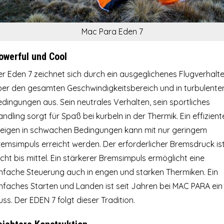
Mac Para Eden 7
owerful und Cool
er Eden 7 zeichnet sich durch ein ausgeglichenes Flugverhalt
ber den gesamten Geschwindigkeitsbereich und in turbulente
dingungen aus. Sein neutrales Verhalten, sein sportliches
ndling sorgt für Spaß bei kurbeln in der Thermik. Ein effizient
teigen in schwachen Bedingungen kann mit nur geringem
emsimpuls erreicht werden. Der erforderlicher Bremsdruck is
icht bis mittel. Ein stärkerer Bremsimpuls ermöglicht eine
infache Steuerung auch in engen und starken Thermiken. Ein
infaches Starten und Landen ist seit Jahren bei MAC PARA ein
ss. Der EDEN 7 folgt dieser Tradition.