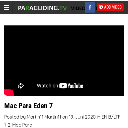
ADD VIDEO
Mac Para Eden 7
Posted by
Martin11 Martin11
on
19. Juni 2020
in
EN B/LTF
1-2
,
Mac Para