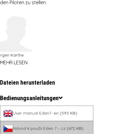
den Piloten zu stellen.
rgen Karthe
MEHR LESEN
Dateien herunterladen
Bedienungsanleitungen
User manual Eden7 -en
(593 KB)
Návod k použií Eden 7 – cz
(672 KB)