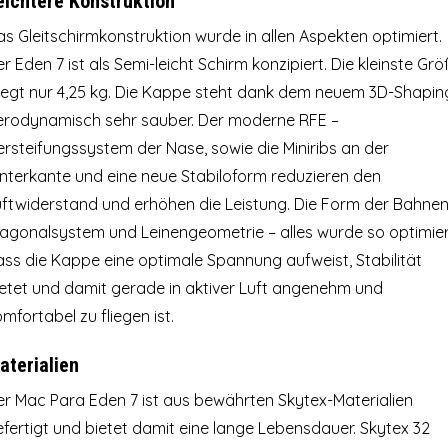
eichtere Konstruktion
s Gleitschirmkonstruktion wurde in allen Aspekten optimiert.
r Eden 7 ist als Semi-leicht Schirm konzipiert. Die kleinste Gr
iegt nur 4,25 kg. Die Kappe steht dank dem neuem 3D-Shapin
erodynamisch sehr sauber. Der moderne RFE –
rsteifungssystem der Nase, sowie die Miniribs an der
interkante und eine neue Stabiloform reduzieren den
uftwiderstand und erhöhen die Leistung. Die Form der Bahnen
iagonalsystem und Leinengeometrie – alles wurde so optimier
ass die Kappe eine optimale Spannung aufweist, Stabilität
ietet und damit gerade in aktiver Luft angenehm und
mfortabel zu fliegen ist.
aterialien
er Mac Para Eden 7 ist aus bewährten Skytex-Materialien
fertigt und bietet damit eine lange Lebensdauer. Skytex 32