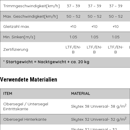
Trimmgeschwindigkeit[km/h]
37 – 39
37 – 39
37 – 39
Max. Geschwindigkeit[km/h]
50 – 52
50 – 52
50 – 52
Gleitzahl max.
+10
+10
+10
Min. Sinken[m/s]
1.05
1.05
1.05
LTF/EN-
LTF/EN-
LTF/EN-
Zertifizierung
B
B
B
* Startgewicht = Nacktgewicht + ca. 20 kg
Verwendete Materialien
ITEM
MATERIAL
Obersegel / Untersegel
2
Skytex 38 Universal- 38 g/m
Eintrittskante
2
Obersegel Hinterkante
Skytex 32 Universal- 32 g/m
Skytex 32 Universal – 32