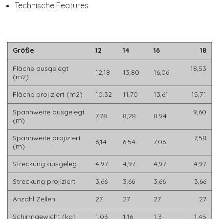
Technische Features
Größe
12
14
16
18
Fläche ausgelegt
18,53
12,18
13,80
16,06
(m2)
Fläche projiziert (m2)
10,32
11,70
13,61
15,71
Spannweite ausgelegt
9,60
7,78
8,28
8,94
(m)
Spannweite projiziert
7,58
6,14
6,54
7,06
(m)
Streckung ausgelegt
4,97
4,97
4,97
4,97
Streckung projiziert
3,66
3,66
3,66
3,66
Anzahl Zellen
27
27
27
27
Schirmgewicht (kg)
1,03
1,16
1,3
1,45