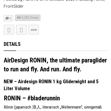
FrontSlider
9,392
Views
0
DETAILS
AirDesign RONIN, the ultimate paraglider
to run and fly. And run. And fly.
NEW – Airdesign RONIN 1 kg Gliderwight and 5
Liter Volume
RONIN – #bladerunnin
Rōnin (japanisch 浪人, literarisch „Wellenmann“, sinngemäß