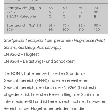
Startgewicht (kg) EN
55 –
60 –
65 –
70 –
926-2
68
75
82
90
EN/LTF Kategorie
C
C
B
B
Startgewicht (kg) EN
68 –
75 –
82 –
90 –
926-1
95
100
110
120
Startgewicht entspricht der gesamten Flugmasse (Pilot,
Schirm, Gurtzeug, Ausrüstung…)
EN 926-2 = Flugtest
EN 926-1 = Belastungs- und Schocktest
Der RONIN hat einen zertifizierten Standard-
Gewichtsbereich (EN-B) und einen erweiterten
Gewichtsbereich, der durch die EN 926-1 (Lasttest)
abgedeckt ist. Im ersten Bereich fliegt der Schirm im
Intermediate-Stil und ist bereits recht schnell. Im zweiten
Bereich ist der Flügel höher beladen und die