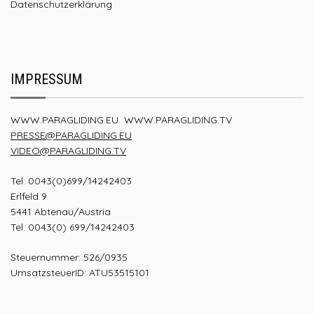
Datenschutzerklärung
IMPRESSUM
WWW.PARAGLIDING.EU
WWW.PARAGLIDING.TV
PRESSE@PARAGLIDING.EU
VIDEO@PARAGLIDING.TV
Tel: 0043(0)699/14242403
Erlfeld 9
5441 Abtenau/Austria
Tel. 0043(0) 699/14242403
Steuernummer: 526/0935
UmsatzsteuerID: ATU53515101