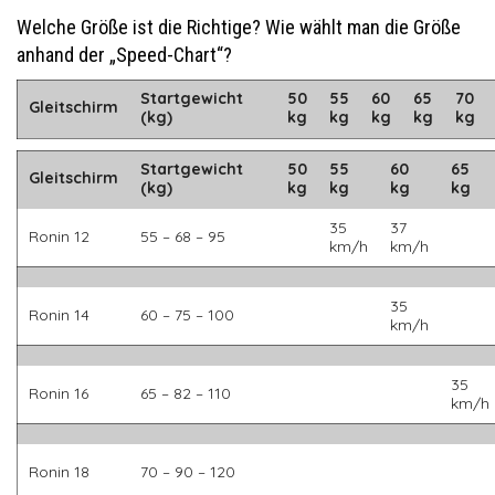
Welche Größe ist die Richtige? Wie wählt man die Größe
anhand der „Speed-Chart“?
Startgewicht
50
55
60
65
70
Gleitschirm
(kg)
kg
kg
kg
kg
kg
Startgewicht
50
55
60
65
Gleitschirm
(kg)
kg
kg
kg
kg
35
37
Ronin 12
55 – 68 – 95
km/h
km/h
35
Ronin 14
60 – 75 – 100
km/h
35
Ronin 16
65 – 82 – 110
km/h
Ronin 18
70 – 90 – 120