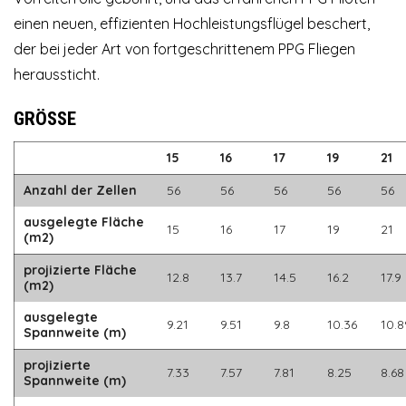
einen neuen, effizienten Hochleistungsflügel beschert,
der bei jeder Art von fortgeschrittenem PPG Fliegen
heraussticht.
GRÖSSE
15
16
17
19
21
Anzahl der Zellen
56
56
56
56
56
ausgelegte Fläche
15
16
17
19
21
(m2)
projizierte Fläche
12.8
13.7
14.5
16.2
17.9
(m2)
ausgelegte
9.21
9.51
9.8
10.36
10.8
Spannweite (m)
projizierte
7.33
7.57
7.81
8.25
8.68
Spannweite (m)