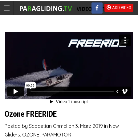
ADD VIDEO
Ozone FREERIDE
Posted by
Sebastian Chmel
on
3. März 2019
in
New
Gliders
,
OZONE
,
PARAMOTOR