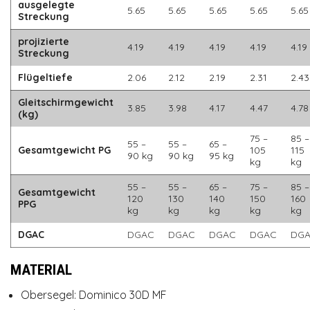
ausgelegte
5.65
5.65
5.65
5.65
5.65
Streckung
projizierte
4.19
4.19
4.19
4.19
4.19
Streckung
Flügeltiefe
2.06
2.12
2.19
2.31
2.43
Gleitschirmgewicht
3.85
3.98
4.17
4.47
4.78
(kg)
75 –
85 –
55 –
55 –
65 –
Gesamtgewicht PG
105
115
90 kg
90 kg
95 kg
kg
kg
55 –
55 –
65 –
75 –
85 –
Gesamtgewicht
120
130
140
150
160
PPG
kg
kg
kg
kg
kg
DGAC
DGAC
DGAC
DGAC
DGAC
DG
MATERIAL
Obersegel: Dominico 30D MF