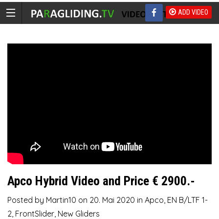
ADD VIDEO
Apco Hybrid Video and Price € 2900.-
Posted by
Martin10
on
20. Mai 2020
in
Apco
,
EN B/LTF 1-
2
,
FrontSlider
,
New Gliders