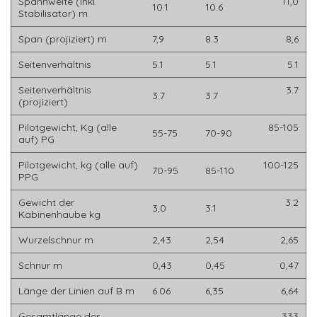
Spannweite (inkl.
11,0
10.1
10.6
Stabilisator) m
Span (projiziert) m
7,9
8.3
8,6
Seitenverhältnis
5.1
5.1
5.1
Seitenverhältnis
3.7
3.7
3.7
(projiziert)
Pilotgewicht, Kg (alle
85-105
55-75
70-90
auf) PG
Pilotgewicht, kg (alle auf)
100-125
70-95
85-110
PPG
Gewicht der
3.2
3,0
3.1
Kabinenhaube kg
Wurzelschnur m
2,43
2,54
2,65
Schnur m
0,43
0,45
0,47
Länge der Linien auf B m
6.06
6,35
6,64
Gesamtlänge der
333