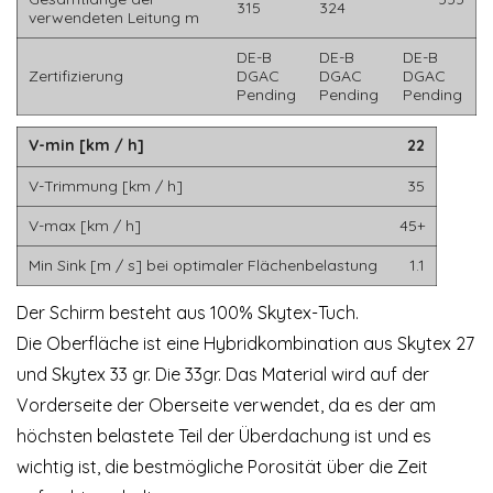
315
324
verwendeten Leitung m
DE-B
DE-B
DE-B
Zertifizierung
DGAC
DGAC
DGAC
Pending
Pending
Pending
V-min [km / h]
22
V-Trimmung [km / h]
35
V-max [km / h]
45+
Min Sink [m / s] bei optimaler Flächenbelastung
1.1
Der Schirm besteht aus 100% Skytex-Tuch.
Die Oberfläche ist eine Hybridkombination aus Skytex 27
und Skytex 33 gr. Die 33gr. Das Material wird auf der
Vorderseite der Oberseite verwendet, da es der am
höchsten belastete Teil der Überdachung ist und es
wichtig ist, die bestmögliche Porosität über die Zeit