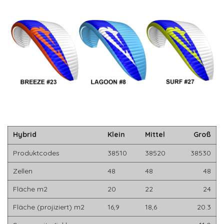
Hybrid
Klein
Mittel
Groß
Produktcodes
38510
38520
38530
Zellen
48
48
48
Fläche m2
20
22
24
Fläche (projiziert) m2
16,9
18,6
20.3