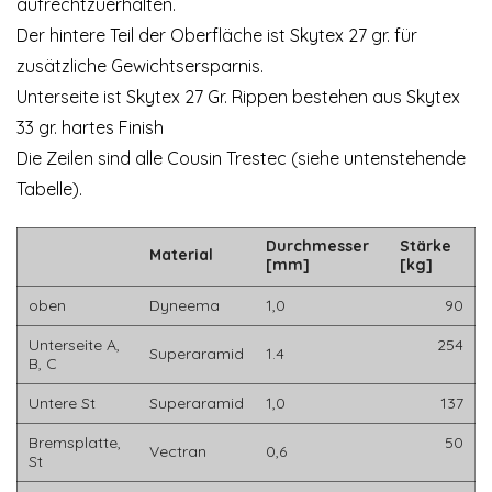
aufrechtzuerhalten.
Der hintere Teil der Oberfläche ist Skytex 27 gr. für
zusätzliche Gewichtsersparnis.
Unterseite ist Skytex 27 Gr. Rippen bestehen aus Skytex
33 gr. hartes Finish
Die Zeilen sind alle Cousin Trestec (siehe untenstehende
Tabelle).
Durchmesser
Stärke
Material
[mm]
[kg]
oben
Dyneema
1,0
90
Unterseite A,
254
Superaramid
1.4
B, C
Untere St
Superaramid
1,0
137
Bremsplatte,
50
Vectran
0,6
St