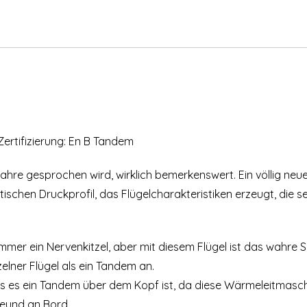
SKYWALK MESCAL 6
SOL Primus 5
ARCHIV
Skywalk Arak
Skywalk Spice
SOL Lotus One
NOVA IBEX
Skyman Sir Edmund 31 Tandem
SOL TR 27
Mac Para Charger
Sky Cima PWR
NOVA BION 2
Ozone Geo 5
SOL Start One
Supair Eona 2
Skywalk Arriba 4
SOL Atmus 2
Skywalk Tonka 2
SUPAIR
Swing Agera RS
NOVA TRITON LIGHT
Skyman The Rock 2
SUPAIR LEAF 2 Light
Mac Para Eden 6 Hybrid
Sky Flux
SOL Auster GT
Magnum 3
Supair Taska
Skywalk Chili 4
SOL Cyclus One
Supair Step
Triple Seven Queen 2
NOVA ION 5 LIGHT
ARCHIV
Mac Para Magus
Sky Z-Blade
SOL Effect XT
Windtech Full Reflex 2
Sky Apollo-Bi
Supair Leaf-Light
Triple Seven Deck
Skywalk Cumeo
SOL Sycross One
SUPAIR Leaf 2
Swing Arcus RS
UP Trango X-Race
NOVA MENTOR LIGHT
Mac Para Paradox
Sky Zorro
SOL Flexus
Sky Metis 3
Skyman Sir Edmund 31 Tandem
UP Ascent 4
Skywalk Join’t 3
ARCHIV
Triple Seven Knight
Mac Para T-Ride
SOL Hercules 380
SOL Kuat 2
Supair Leaf
Zertifizierung: En B Tandem
UP DENA
Windtech Altair
Skywalk Tequilla 5
UP Kangri
Supair Sora 2
 Jahre gesprochen wird, wirklich bemerkenswert. Ein völlig neu
ischen Druckprofil, das Flügelcharakteristiken erzeugt, die se
UP Mana
Windtech Honey 2
UP Kibo 2
Windtech Bali 2
Windtech RU-BI
UP Lhotse
mmer ein Nervenkitzel, aber mit diesem Flügel ist das wahre Sp
UP Makalu 4
zelner Flügel als ein Tandem an.
ass es ein Tandem über dem Kopf ist, da diese Wärmeleitmasch
UP Meru
reund an Bord.