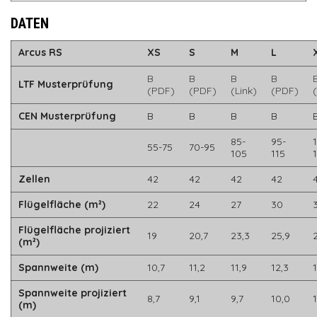
DATEN
Arcus RS
XS
S
M
L
B
B
B
B
LTF Musterprüfung
(PDF)
(PDF)
(Link)
(PDF)
CEN Musterprüfung
B
B
B
B
85-
95-
55-75
70-95
105
115
Zellen
42
42
42
42
Flügelfläche (m²)
22
24
27
30
Flügelfläche projiziert
19
20,7
23,3
25,9
2
(m²)
Spannweite (m)
10,7
11,2
11,9
12,3
Spannweite projiziert
8,7
9,1
9,7
10,0
(m)