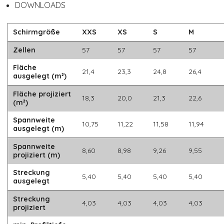
DOWNLOADS
Schirmgröße
XXS
XS
S
M
Zellen
57
57
57
57
Fläche
21,4
23,3
24,8
26,4
ausgelegt (m²)
Fläche projiziert
18,3
20,0
21,3
22,6
(m²)
Spannweite
10,75
11,22
11,58
11,94
ausgelegt (m)
Spannweite
8,60
8,98
9,26
9,55
projiziert (m)
Streckung
5,40
5,40
5,40
5,40
ausgelegt
Streckung
4,03
4,03
4,03
4,03
projiziert