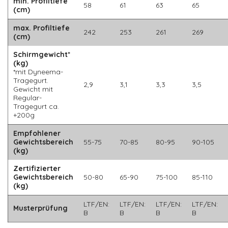
min. Profiltiefe
58
61
63
65
(cm)
max. Profiltiefe
242
253
261
269
(cm)
Schirmgewicht*
(kg)
*mit Dyneema-
Tragegurt.
2,9
3,1
3,3
3,5
Gewicht mit
Regular-
Tragegurt ca.
+200g
Empfohlener
Gewichtsbereich
55-75
70-85
80-95
90-105
(kg)
Zertifizierter
Gewichtsbereich
50-80
65-90
75-100
85-110
(kg)
LTF/EN:
LTF/EN:
LTF/EN:
LTF/EN:
Musterprüfung
B
B
B
B