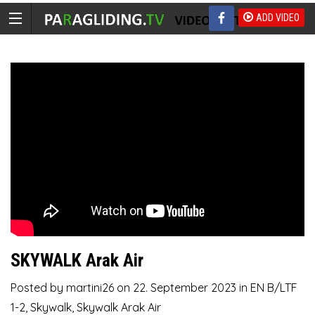
ADD VIDEO
SKYWALK Arak Air
Posted by
martini26
on
22. September 2023
in
EN B/LTF
1-2
,
Skywalk
,
Skywalk Arak Air