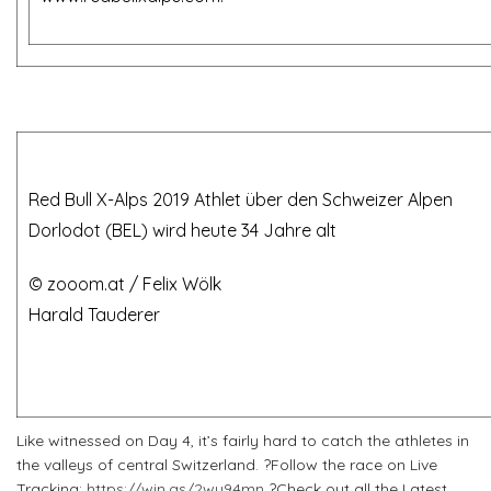
Red Bull X-Alps 2019 Athlet über den Schwei
Dorlodot (BEL) wird heute 34 Jahre alt
©
zooom.at
/ Felix Wö
Harald Tauderer
Like witnessed on Day 4, it’s fairly hard to catch the athletes in
the valleys of central Switzerland. ?Follow the race on Live
Tracking:
https://win.gs/2wy94mn
?Check out all the Latest