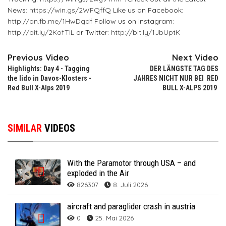
News:
https://win.gs/2WFQffQ
Like us on Facebook:
http://on.fb.me/1HwDgdf
Follow us on Instagram:
http://bit.ly/2KofTiL
or Twitter:
http://bit.ly/1JbUptK
Previous Video
Next Video
Highlights: Day 4 - Tagging
DER LÄNGSTE TAG DES
the lido in Davos-Klosters -
JAHRES NICHT NUR BEI RED
Red Bull X-Alps 2019
BULL X-ALPS 2019
SIMILAR
VIDEOS
With the Paramotor through USA – and
exploded in the Air
826307
8. Juli 2026
aircraft and paraglider crash in austria
0
25. Mai 2026