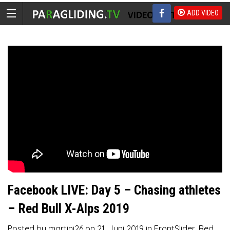
ADD VIDEO
Facebook LIVE: Day 5 – Chasing athletes
– Red Bull X-Alps 2019
Posted by
martini26
on
21. Juni 2019
in
FrontSlider
,
Red