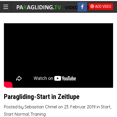
ADD VIDEO
Paragliding-Start in Zeitlupe
Posted by
Sebastian Chmel
on
23. Februar 2019
in
Start
,
Start Normal
,
Training