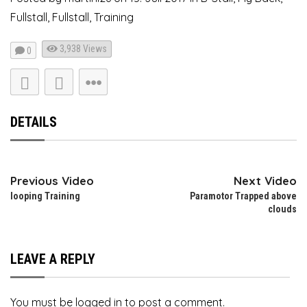
Fullstall
,
Fullstall
,
Training
3,938
Views
0
DETAILS
Previous Video
Next Video
looping Training
Paramotor Trapped above
clouds
LEAVE A REPLY
You must be
logged in
to post a comment.