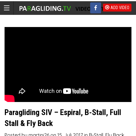
ADD VIDEO
Paragliding SIV – Espiral, B-Stall, Full
Stall & Fly Back
Posted by
martini26
on
15. Juli 2017
in
B-Stall
,
Fly Back
,