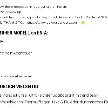
ew the embedded image gallery online at:
tps://www.up-
ragliders.com/de/products/paragliders/dena#sigProGalleria1383
5bf
THANKS TO: https://www.up-paragliders.com
TRHER MODELL on EN-A:
NA
te dein Abenteuer!
BLICH VIELSEITIG
e Mana ist unser ultra-leichter Spaßgarant mit endlosen
öglichkeiten. Thermikfliegen, Hike & Fly oder dynamisches Fl