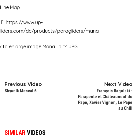
Line Map
LE:
https://www.up-
liders.com/de/products/paragliders/mana
Previous Video
Next Video
Skywalk Mescal 6
François Ragolski -
Parapente et Châteauneuf du
Pape, Xavier Vignon, Le Pape
au Chili
SIMILAR
VIDEOS