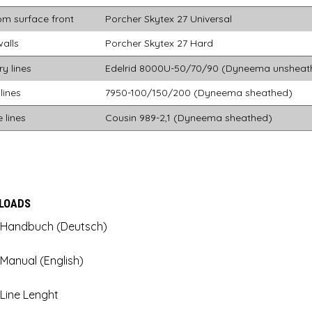
om surface front
Porcher Skytex 27 Universal
walls
Porcher Skytex 27 Hard
ry lines
Edelrid 8000U-50/70/90 (Dyneema unsheat
lines
7950-100/150/200 (Dyneema sheathed)
 lines
Cousin 989-2,1 (Dyneema sheathed)
LOADS
Handbuch (Deutsch)
Manual (English)
Line Lenght