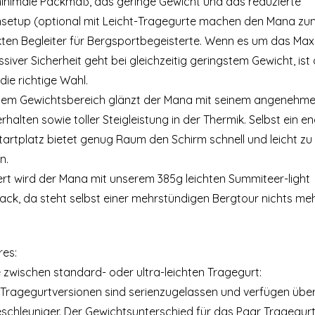
inimale Packmaß, das geringe Gewicht und das reduzierte
nsetup (optional mit Leicht-Tragegurte machen den Mana zu
kten Begleiter für Bergsportbegeisterte. Wenn es um das Ma
siver Sicherheit geht bei gleichzeitig geringstem Gewicht, ist
ie richtige Wahl.
esem Gewichtsbereich glänzt der Mana mit seinem angenehm
rhalten sowie toller Steigleistung in der Thermik. Selbst ein e
tartplatz bietet genug Raum den Schirm schnell und leicht zu
n.
ert wird der Mana mit unserem 385g leichten Summiteer-light
ack, da steht selbst einer mehrstündigen Bergtour nichts me
res:
 zwischen standard- oder ultra-leichten Tragegurt:
 Tragegurtversionen sind serienzugelassen und verfügen über
schleuniger. Der Gewichtsunterschied für das Paar Tragegurte