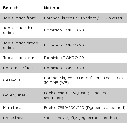
Bereich
Material
Top surface front
Porcher Skytex E44 Everlast / 38 Universal
Top surface thin
Dominico DOKDO 20
stripe
Top surface broad
Dominico DOKDO 20
stripe
Top surface rear
Dominico DOKDO 20
Bottom surface
Dominico DOKDO 20
Porcher Skytex 40 Hard / Dominico DOKDO
Cell walls
30 DMF (WR)
Edelrid 6480D-130/090 (Dyneema
Gallery lines
sheathed)
Main lines
Edelrid 7950-200/150 (Dyneema sheathed)
Brake lines
Cousin 989-2,1/1,3 (Dyneema sheathed)