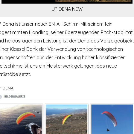
UP DENA NEW
 Dena ist unser neuer EN-A+ Schirm. Mit seinem fein
bgestimmten Handling, seiner überzeugenden Pitch-stabilität
nd herausragenden Leistung ist der Dena das Vorzeigeobjekt
einer Klasse! Dank der Verwendung von technologischen
rungenschaften aus der Entwicklung höher klassifizierter
eitschirme ist uns ein Meisterwerk gelungen, das neue
aßstäbe setzt.
P DENA