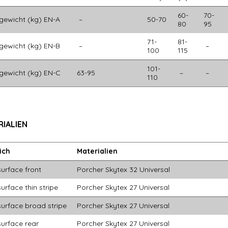
60-
70-
tgewicht (kg) EN-A
–
50-70
80
95
71-
81-
tgewicht (kg) EN-B
–
–
100
115
101-
tgewicht (kg) EN-C
63-95
–
–
110
IALIEN
ich
Materialien
urface front
Porcher Skytex 32 Universal
urface thin stripe
Porcher Skytex 27 Universal
surface broad stripe
Porcher Skytex 27 Universal
surface rear
Porcher Skytex 27 Universal