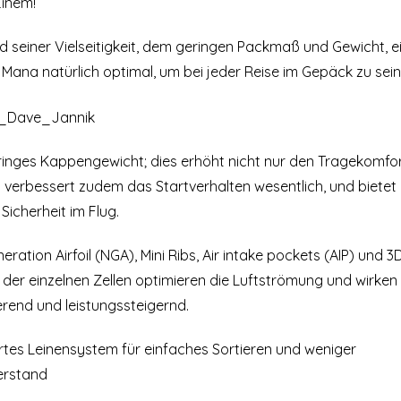
Einem!
d seiner Vielseitigkeit, dem geringen Packmaß und Gewicht, e
 Mana natürlich optimal, um bei jeder Reise im Gepäck zu sein
ringes Kappengewicht; dies erhöht nicht nur den Tragekomfor
 verbessert zudem das Startverhalten wesentlich, und bietet 
Sicherheit im Flug.
ration Airfoil (NGA), Mini Ribs, Air intake pockets (AIP) und 3
 der einzelnen Zellen optimieren die Luftströmung und wirken
ierend und leistungssteigernd.
rtes Leinensystem für einfaches Sortieren und weniger
erstand