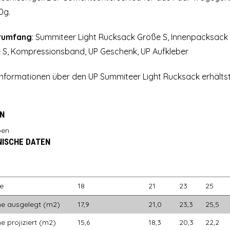
0g.
rumfang
: Summiteer Light Rucksack Größe S, Innenpacksack
 S, Kompressionsband, UP Geschenk, UP Aufkleber
Informationen über den UP Summiteer Light Rucksack erhälts
N
ISCHE DATEN
e
18
21
23
25
he ausgelegt (m2)
17,9
21,0
23,3
25,5
e projiziert (m2)
15,6
18,3
20,3
22,2