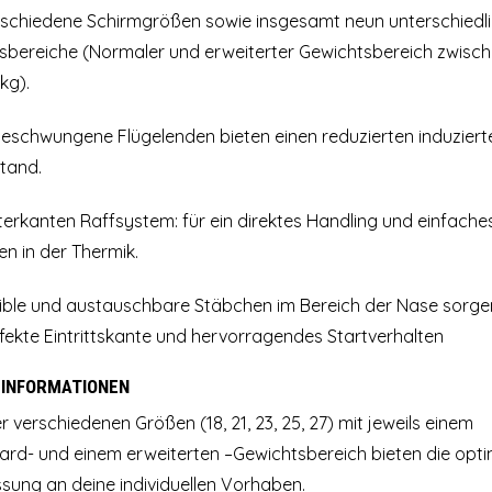
rschiedene Schirmgrößen sowie insgesamt neun unterschiedl
sbereiche (Normaler und erweiterter Gewichtsbereich zwisc
kg).
eschwungene Flügelenden bieten einen reduzierten induziert
tand.
terkanten Raffsystem: für ein direktes Handling und einfache
en in der Thermik.
xible und austauschbare Stäbchen im Bereich der Nase sorge
fekte Eintrittskante und hervorragendes Startverhalten
 INFORMATIONEN
er verschiedenen Größen (18, 21, 23, 25, 27) mit jeweils einem
ard- und einem erweiterten –Gewichtsbereich bieten die opt
sung an deine individuellen Vorhaben.