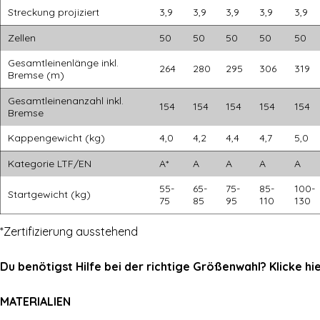
Streckung projiziert
3,9
3,9
3,9
3,9
3,9
Zellen
50
50
50
50
50
Gesamtleinenlänge inkl.
264
280
295
306
319
Bremse (m)
Gesamtleinenanzahl inkl.
154
154
154
154
154
Bremse
Kappengewicht (kg)
4,0
4,2
4,4
4,7
5,0
Kategorie LTF/EN
A*
A
A
A
A
55-
65-
75-
85-
100-
Startgewicht (kg)
75
85
95
110
130
*Zertifizierung ausstehend
Du benötigst Hilfe bei der richtige Größenwahl? Klicke hi
MATERIALIEN