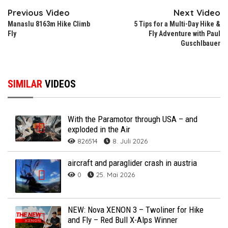
Previous Video
Next Video
Manaslu 8163m Hike Climb
5 Tips for a Multi-Day Hike &
Fly
Fly Adventure with Paul
Guschlbauer
SIMILAR
VIDEOS
With the Paramotor through USA – and
exploded in the Air
826514
8. Juli 2026
aircraft and paraglider crash in austria
0
25. Mai 2026
NEW: Nova XENON 3 – Twoliner for Hike
and Fly – Red Bull X-Alps Winner