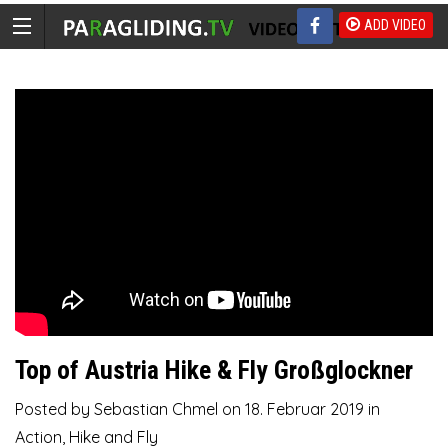
ADD VIDEO
Top of Austria Hike & Fly Großglockner
Posted by
Sebastian Chmel
on
18. Februar 2019
in
Action
,
Hike and Fly