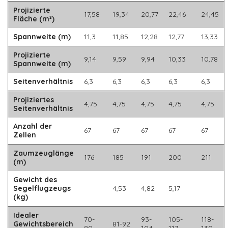
Projizierte
17,58
19,34
20,77
22,46
24,45
Fläche (m²)
Spannweite (m)
11,3
11,85
12,28
12,77
13,33
Projizierte
9,14
9,59
9,94
10,33
10,78
Spannweite (m)
Seitenverhältnis
6,3
6,3
6,3
6,3
6,3
Projiziertes
4,75
4,75
4,75
4,75
4,75
Seitenverhältnis
Anzahl der
67
67
67
67
67
Zellen
Zaumzeuglänge
176
185
191
200
211
(m)
Gewicht des
Segelflugzeugs
4,53
4,82
5,17
(kg)
Idealer
70-
93-
105-
118-
Gewichtsbereich
81-92
80
104
117
130