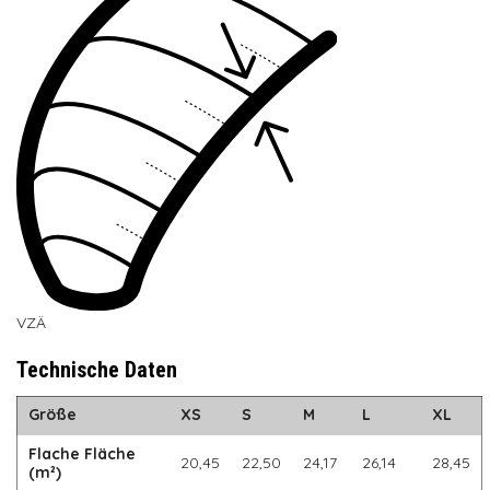
VZÄ
Technische Daten
Größe
XS
S
M
L
XL
Flache Fläche
20,45
22,50
24,17
26,14
28,45
(m²)