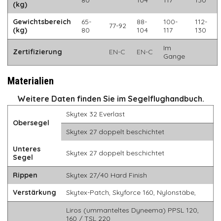
(kg)
Gewichtsbereich
65-
88-
100-
112-
77-92
(kg)
80
104
117
130
Im
Zertifizierung
EN-C
EN-C
Gange
Materialien
Weitere Daten finden Sie im Segelflughandbuch.
Skytex 32 Everlast
Obersegel
Skytex 27 doppelt beschichtet
Unteres
Skytex 27 doppelt beschichtet
Segel
Rippen
Skytex 27/40 Hard Finish
Verstärkung
Skytex-Patch, Skyforce 160, Nylonstäbe,
Liros (ummanteltes Dyneema) PPSL 120,
160 / TSL 220