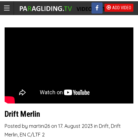
ADD VIDEO
Drift Merlin
Posted by
martini26
on
17. August 2023
in
Drift
,
Drift
Merlin
,
EN C/LTF 2